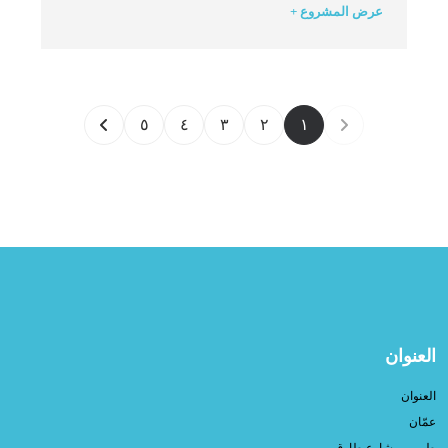
عرض المشروع +
٥
٤
٣
٢
١
العنوان
العنوان
عمّان