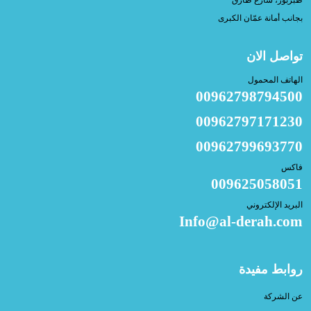
طبربور، شارع طارق
بجانب أمانة عمّان الكبرى
تواصل الان
الهاتف المحمول
00962798794500
00962797171230
00962799693770
فاكس
009625058051
البريد الإلكتروني
Info@al-derah.com
روابط مفيدة
عن الشركة